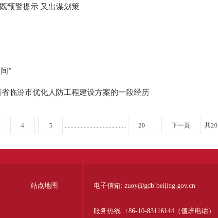
既预警提示 又出谋划策
间”
 山西省临汾市优化人防工程建设方案的一段经历
4
5
20
下一页
共2
...
...
...
...
...
...
...
...
...
...
...
...
...
...
站点地图
电子信箱:
zuoy@gdb.beijing.gov.cn
服务热线:
+86-10-83116144（值班电话）