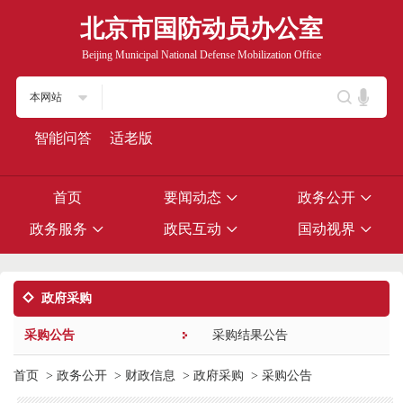
北京市国防动员办公室
Beijing Municipal National Defense Mobilization Office
本网站
智能问答
适老版
首页
要闻动态
政务公开
政务服务
政民互动
国动视界
政府采购
采购公告
采购结果公告
首页
>
政务公开
>
财政信息
>
政府采购
>
采购公告