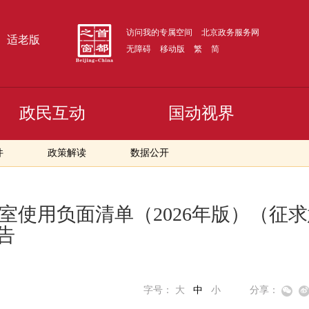
访问我的专属空间
北京政务服务网
适老版
无障碍
移动版
繁
简
政民互动
国动视界
件
政策解读
数据公开
使用负面清单（2026年版）（征
告
字号：
大
中
小
分享：