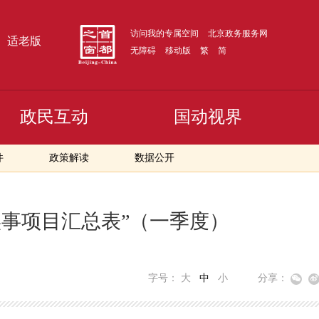
访问我的专属空间
北京政务服务网
适老版
无障碍
移动版
繁
简
政民互动
国动视界
件
政策解读
数据公开
实事项目汇总表”（一季度）
字号：
大
中
小
分享：