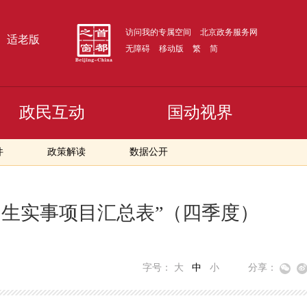
访问我的专属空间
北京政务服务网
适老版
无障碍
移动版
繁
简
政民互动
国动视界
件
政策解读
数据公开
民生实事项目汇总表”（四季度）
字号：
大
中
小
分享：