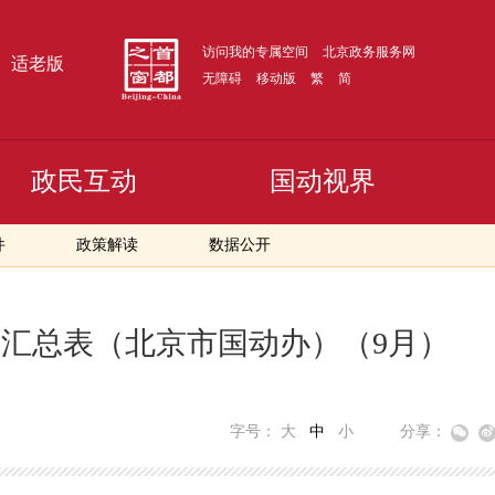
访问我的专属空间
北京政务服务网
适老版
无障碍
移动版
繁
简
政民互动
国动视界
件
政策解读
数据公开
目汇总表（北京市国动办）（9月）
字号：
大
中
小
分享：