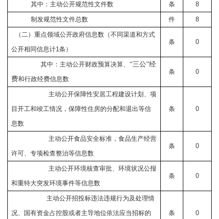
其中：主动公开规范性文件数
条
8
制发规范性文件总数
件
8
（二）重点领域公开政府信息数（不同渠道和方式
条
0
公开相同信息计
1
条）
其中：主动公开财政预算决算、
“三公”经
条
0
费
和行政经费信息数
主动公开保障性安居工程建设计划、项
目开工和竣工情况，保障性住房的分配和退出等信
条
0
息数
主动公开食品安全标准，食品生产经营
条
0
许可、专项检查整治等信息数
主动公开环境核查审批、环境状况公报
条
0
和重特大突发环境事件等信息数
主动公开招投标违法违规行为及处理情
况、国有资金占控股或者主导地位依法应当招标的
条
0