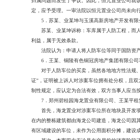
归属问题而发生了争议。因此，恒元置业公司就该
定，应予受理。一审法院以恒元置业公司尚未向
5．苏某、业某坤与玉溪高新房地产开发有限公司
苏某、业某坤诉称：车库属于人防工程，而人防
利益，属于无效条款。
法院认为：申请人将人防车位等同于国防资产，
6．王某、铜陵有色铜冠房地产集团有限公司车位纠纷
对于人防车位的买卖，虽然各地地方性法规、规
证”，证明被上诉人对涉案车位拥有处分权，且
制性规定，应认定为合法有效，双方当事人应当
7．郑州碧桂园海龙置业有限公司、王某平租赁合同纠
首先，海龙置业对涉案车位所在地块及开发项目
在内的整栋建筑都由海龙公司建造，海龙公司因
有区域建设的车位，未作为公用面积分摊，建设