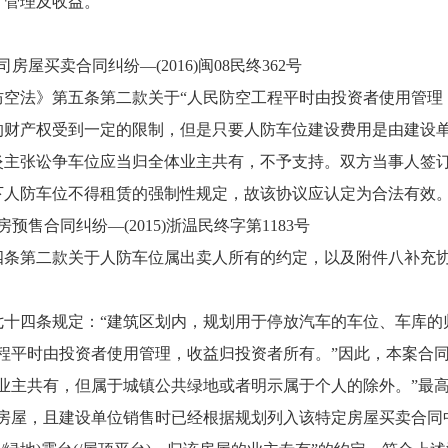
、管理及收益。
卖合同纠纷—(2016)闽08民终362号
法》第五条第二款关于“人民防空工程平时由投资者使用管理，
的财产权受到一定的限制，但是只要人防车位建设费用是由建设
炎主张讼争车位应当归全体业主共有，不予支持。双方当事人签
下人防车位不得租赁的强制性规定，故该协议应认定为合法有效
合同纠纷—(2015)浙温民终字第1183号
二款关于人防车位属出卖人所有的约定，以及附件八补充协议第二
四条规定：“建筑区划内，规划用于停放汽车的车位、车库的归
程平时由投资者使用管理，收益归投资者所有。”因此，本案合
业主共有，但属于城镇公共绿地或者明示属于个人的除外。”最
房屋，且建设单位销售时已经根据规划列入该特定房屋买卖合同