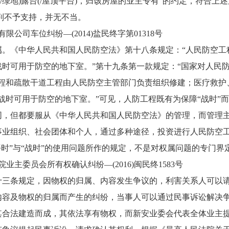
/绿地)露台(/屋顶平台)，归该房屋的业主专有”的约定，符合
原判不予支持，并无不当。
车位纠纷—(2014)盐民终字第01318号
《中华人民共和国人民防空法》第十八条规定：“人民防空工
时可用于防空的地下室。”第十九条第一款规定：“国家对人民
程和疏散干道工程由人民防空主管部门负责组织修建；医疗救护
战时可用于防空的地下室。”可见，人防工程既有为保障“战时”
同，但都要服从《中华人民共和国人民防空法》的管理，而管理主
事业组织、社会团体和个人，通过多种途径，投资进行人民防空
平时”与“战时”的使用问题所作的规定，不是对权属问题的专门界
委员会所有权确认纠纷—(2016)闽民终1583号
条规定，因物权的归属、内容发生争议的，利害关系人可以请
物权的归属而产生的纠纷，当事人可以通过民事诉讼解决争议。恒元
车位系其合法建造而成，其依法享有物权，而新安业委会代表全体业