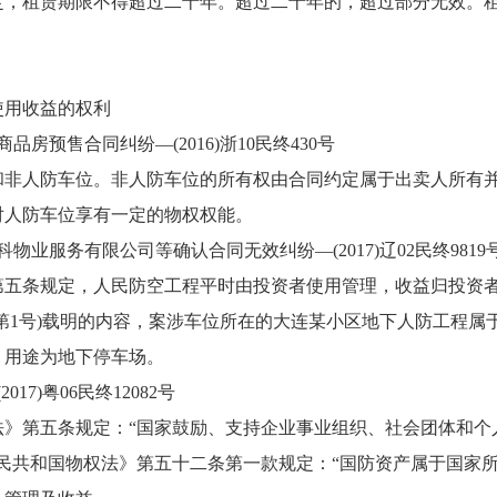
租赁期限不得超过二十年。超过二十年的，超过部分无效。租
用收益的权利
售合同纠纷—(2016)浙10民终430号
人防车位。非人防车位的所有权由合同约定属于出卖人所有并
对人防车位享有一定的物权权能。
服务有限公司等确认合同无效纠纷—(2017)辽02民终9819
规定，人民防空工程平时由投资者使用管理，收益归投资者所有
17第1号)载明的内容，案涉车位所在的大连某小区地下人防工程
，用途为地下停车场。
)粤06民终12082号
第五条规定：“国家鼓励、支持企业事业组织、社会团体和个
民共和国物权法》第五十二条第一款规定：“国防资产属于国家