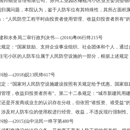
业管理有限公司、苏州工业园区橄榄湾小区业主委员会物权保护纠
属问题，本院认为，鉴于人防车位有其特殊性，其所占面积属
：“人民防空工程平时由投资者使用管理、收益归投资者所有”
局二审行政判决书— (2016)粤06行终215号
定：“国家鼓励、支持企业事业组织、社会团体和个人，通过
岛住宅小区的人防车位属于人民防空设施的一部分，根据上述规定
2018)皖13民终617号
：“国家对人民防空设施建设按照有关规定给予优惠。国家鼓
管理，收益归投资者所有”。第二十二条规定：“城市新建民用
还是开发商或业主的认识存在分歧，但依照“谁投资、谁受益”
，涉及对人防车位的使用权进行经营、收益，不违反现行强制性
(2015)汕中法民一终字第480号