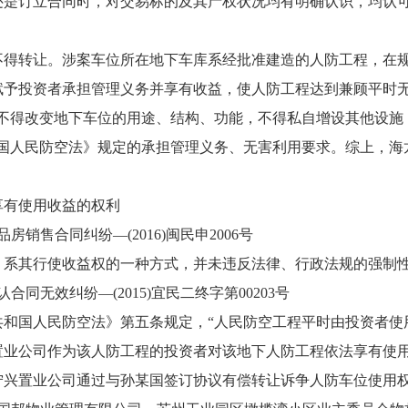
订立合同时，对交易标的及其产权状况均有明确认识，均认可
转让。涉案车位所在地下车库系经批准建造的人防工程，在规
赋予投资者承担管理义务并享有收益，使人防工程达到兼顾平时
人不得改变地下车位的用途、结构、功能，不得私自增设其他设施
和国人民防空法》规定的承担管理义务、无害利用要求。综上，海
有使用收益的权利
售合同纠纷—(2016)闽民申2006号
其行使收益权的一种方式，并未违反法律、行政法规的强制性
效纠纷—(2015)宜民二终字第00203号
国人民防空法》第五条规定，“人民防空工程平时由投资者使用
置业公司作为该人防工程的投资者对该地下人防工程依法享有使
宁兴置业公司通过与孙某国签订协议有偿转让诉争人防车位使用