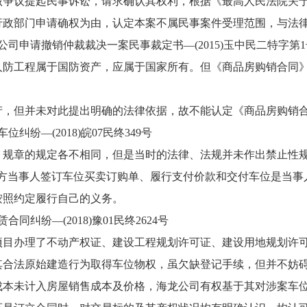
争议提起民事诉讼，请求确认其权利，根据《最高人民法院关于适
行政部门申请确权为由，认定本案不属民事案件受理范围，与法
申请撤销仲裁裁决一案民事裁定书—(2015)玉中民二特字第1
工程属于国防资产，应属于国家所有。但《商品房购销合同》
但并未对此提出明确的法律依据，故不能认定《商品房购销合
—(2018)皖07民终349号
章的规定各不相同，但是当时的法律、法规并未作出禁止性规
双方当事人签订车位买卖订购单、履行支付价款和交付车位是当事
按照约定履行自己的义务。
纷—(2018)豫01民终2624号
办理了不动产权证、建设工程规划许可证、建设用地规划许可
其合法原始建造行为取得车位物权，虽欠缺登记手续，但并不妨
成本未计入房屋销售成本及价格，海龙公司有权基于其对涉案车