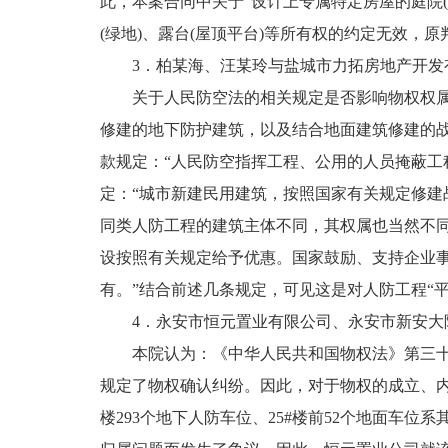
此，本案合同中关于“设计上专属特定房屋的庭院(
(绿地)、露台(屋顶平台)等所有权的约定无效，
3．柏某海、汪某玲与盐城市力拓房地产开发有限公司
关于人民防空法的相关规定是否影响物权权属。
修建的地下防护建筑，以及结合地面建筑修建的战
款规定：“人民防空指挥工程、公用的人员掩蔽工
定：“城市新建民用建筑，按照国家有关规定修建
同类人防工程的建筑主体不同，其权属也当然不
设按照有关规定给予优惠。国家鼓励、支持企业
有。”结合前述几条规定，可见这是对人防工程“
4．永安市恒元置业有限公司、永安市新安大院业主
本院认为：《中华人民共和国物权法》第三十三
规定了物权确认纠纷。因此，对于物权的成立、内容及
楼293个地下人防车位、25#楼前52个地面