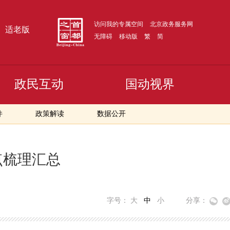
访问我的专属空间
北京政务服务网
适老版
无障碍
移动版
繁
简
政民互动
国动视界
件
政策解读
数据公开
点梳理汇总
字号：
大
中
小
分享：