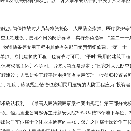
上述法律及司法解释的规定。故上诉人请求确认合同中关于人防车
程包括为保障战时人员与物资掩蔽、人民防空指挥、医疗救护等
防空工程建设，按照不同的防护要求，实行分类指导。”第二十一
、物资储备等专用工程由其他有关部门负责组织修建。”第二十
而单独、专门建筑的工程，也有战时可用、“平时”民用的建筑工程
体与权属主体并不等同。另该法第五条规定：“国家对人民防空
工程建设；人民防空工程平时由投资者使用管理，收益归投资者
定，相反，该条规定恰恰也说明民用建筑的人防工程应为“投资者
求确认权利；《最高人民法院民事案件案由规定》第三部分物
置业公司起诉主张新安大院29#-33#楼75个地下车位、29#
主提出讼争车位属于全体业主所有的主张，双方之间属于因讼争车