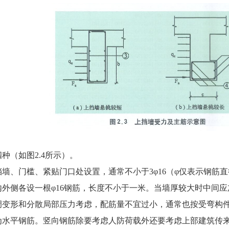
种（如图2.4所示）。
墙、门槛、紧贴门口处设置，通常不小于3φ16（φ仅表示钢筋
外侧各设一根φ16钢筋，长度不小于一米。当墙厚较大时中间应
形和分散局部压力考虑，配筋量不宜过小，通常也按受弯构件最小配
为水平钢筋。竖向钢筋除要考虑人防荷载外还要考虑上部建筑传