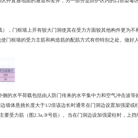
防区外直通地面的通道和竖井，另一部分是防护区内的口部染毒
荷载），门框墙上开有较大门洞使其在受力方面较其他构件更为不
也使门框墙的受力主筋和构造筋的配筋方式有些特别之处。做好
墙外侧的水平荷载包括由人防门传来的水平集中力和空气冲击波等
当门洞边墙体悬挑长度大于1/2倍该边长时通常在门洞边设置加强梁或
筋为主要受力筋（图2.3a,③号筋）。当在门洞边设加强梁柱时，上