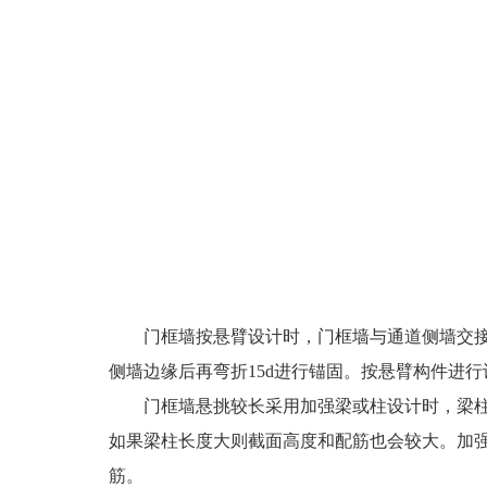
门框墙按悬臂设计时，门框墙与通道侧墙交
侧墙边缘后再弯折15d进行锚固。按悬臂构件进
门框墙悬挑较长采用加强梁或柱设计时，梁
如果梁柱长度大则截面高度和配筋也会较大。加
筋。