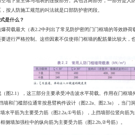
防空地下室主体与地表的连接部分。其包含两部分，一部分是人
区，按人防施工规范的叫法就是口部防护密闭段。
方式是什么？
爆荷载最大（表2.2中列出了常见防护密闭门门框墙的等效静
还要进行严格控制。这些因素不仅使得门框墙的配筋量比较大，
（图2.1），这三部分主要承受冲击波水平荷载。作用在门框
上挡墙和门槛部位通常按悬臂构件设计（图2.2a、图2.3a），
门框侧墙水平筋为主要受力筋（图2.2a,①号筋），上挡墙部位竖向
门框侧墙加强柱中的纵向筋为主要受力筋（图2.2b,②号筋）。