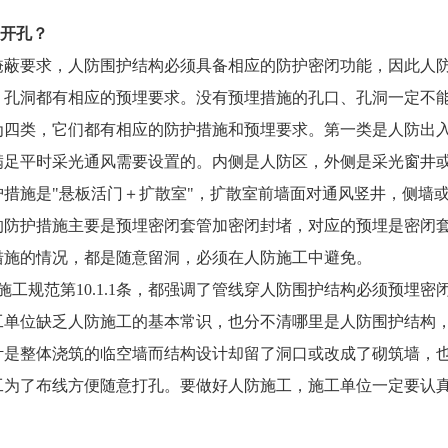
或开孔？
掩蔽要求，人防围护结构必须具备相应的防护密闭功能，因此人
、孔洞都有相应的预埋要求。没有预埋措施的孔口、孔洞一定不
为四类，它们都有相应的防护措施和预埋要求。第一类是人防出
满足平时采光通风需要设置的。内侧是人防区，外侧是采光窗井
措施是"悬板活门＋扩散室"，扩散室前墙面对通风竖井，侧墙
的防护措施主要是预埋密闭套管加密闭封堵，对应的预埋是密闭
措施的情况，都是随意留洞，必须在人防施工中避免。
.3条和人防施工规范第10.1.1条，都强调了管线穿人防围护结构
工单位缺乏人防施工的基本常识，也分不清哪里是人防围护结构
计是整体浇筑的临空墙而结构设计却留了洞口或改成了砌筑墙，
工为了布线方便随意打孔。要做好人防施工，施工单位一定要认