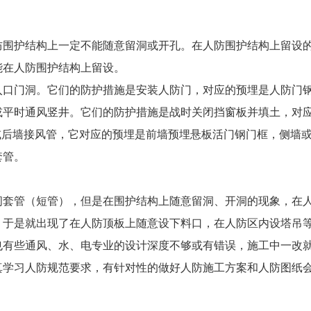
防围护结构上一定不能随意留洞或开孔。在人防围护结构上留设
能在人防围护结构上留设。
入口门洞。它们的防护措施是安装人防门，对应的预埋是人防门
或平时通风竖井。它们的防护措施是战时关闭挡窗板并填土，对
或后墙接风管，它对应的预埋是前墙预埋悬板活门钢门框，侧墙
套管。
必须预埋密闭套管（短管），但是在围护结构上随意留洞、开洞的现象，在
，于是就出现了在人防顶板上随意设下料口，在人防区内设塔吊
也有些通风、水、电专业的设计深度不够或有错误，施工中一改
真学习人防规范要求，有针对性的做好人防施工方案和人防图纸