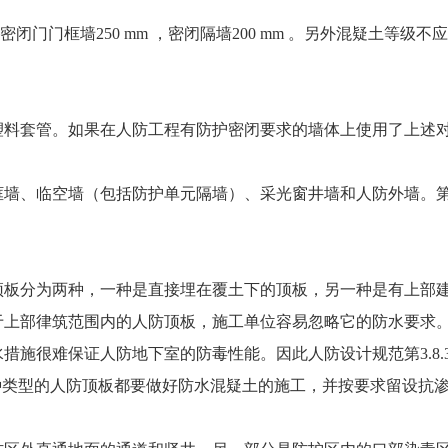
m ,密闭门门框墙250 mm ，密闭隔墙200 mm 。另外混疑土等级不
塑料套管。如果在人防工程有防护密闭要求的墙体上使用了上述
框墙、临空墙（包括防护单元隔墙）、采光窗井墙和人防外墙。
顶板分为两种，一种是直接埋在覆土下的顶板，另一种是有上部
于上部律筑范围内的人防顶板，施工单位容易忽略它的防水要求
施很难保证人防地下室的防毒性能。因此人防设计规范第3.8.
种类型的人防顶板都要做好防水混疑土的施工，并按要求留设抗