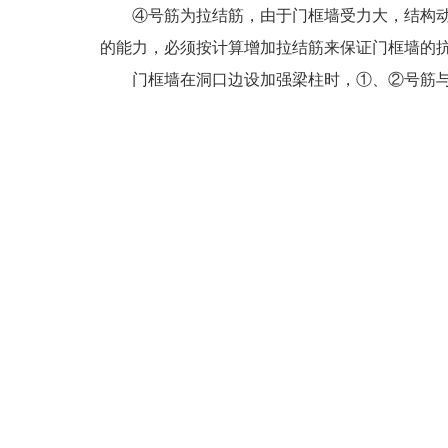
④号筋为拉结筋，由于门框墙受力大，结构动
的能力，必须按计算增加拉结筋来保证门框墙的抗剪
门框墙在洞口边设加强梁柱时，①、②号筋与按