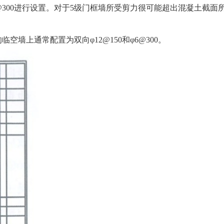
300进行设置。对于5级门框墙所受剪力很可能超出混凝土截面
上通常配置为双向φ12@150和φ6@300。