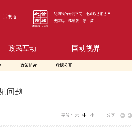
访问我的专属空间
北京政务服务网
适老版
无障碍
移动版
繁
简
政民互动
国动视界
件
政策解读
数据公开
见问题
字号：
大
中
小
分享：