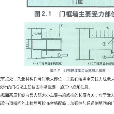
接节点处，为悬臂构件弯矩最大部位，主筋在这里承受拉力也最
行设计的门框墙主筋锚固非常重要，施工中必须注意。
柱截面高度和纵向受力筋大小主要与梁或柱的长度有关，对于受
强梁与顶板间的上挡墙可按临空墙配筋，加强柱与通道侧墙间的