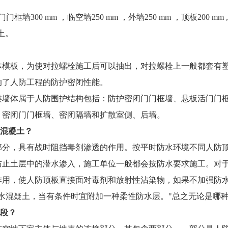
墙300 mm ，临空墙250 mm ，外墙250 mm ，顶板200 m
土。
体模板，为使对拉螺栓施工后可以抽出，对拉螺栓上一般都套有
响了人防工程的防护密闭性能。
类墙体属于人防围护结构包括：防护密闭门门框墙、悬板活门门
：密闭门门框墙、密闭隔墙和扩散室侧、后墙。
水混凝土？
部分，具有战时阻挡毒剂渗透的作用。按平时防水环境不同人防
防止土层中的潜水渗入，施工单位一般都会按防水要求施工。对
用，使人防顶板直接面对毒剂和放射性沾染物，如果不加强防水措
水混疑土，当有条件时宜附加一种柔性防水层。"总之无论是哪
闭段？