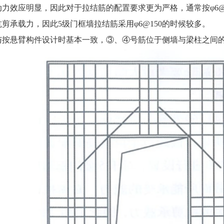
力效应明显，因此对于拉结筋的配置要求更为严格，通常按φ6@
承载力，因此5级门框墙拉结筋采用φ6@150的时候较多。
悬臂构件设计时基本一致，③、④号筋位于侧墙与梁柱之间的临空墙