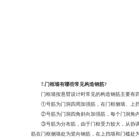
7.门框墙有哪些常见构造钢筋?
门框墙按悬臂设计时常见的构造钢筋主要有四
①号筋为门洞四周加强筋，在门框侧墙、上挡
②号筋为门洞四角斜向加强筋，每个门洞角内
③号筋为分布筋，由于门框受力较大，从协调变
筋在门框侧墙处为竖向钢筋，在上挡墙和门槛处