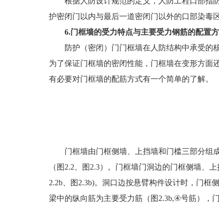
根据人防设计规范的定义，人防工程口部指
护密闭门以内与最后一道密闭门以外的口部染毒
6.门框墙的受力特点与主要受力钢筋的配置
防护（密闭）门门框墙在人防结构中承受的核
为了保证门框墙的密闭性能，门框墙在变形方面
有必要对门框墙的配筋方式有一个简单的了解。
门框墙由门框侧墙、上挡墙和门槛三部分组成
（图2.2、图2.3）。门框墙门洞边的门框侧墙、
2.2b、图2.3b)。洞口边按悬臂构件设计时，
梁中的纵向筋为主要受力筋（图2.3b,④号筋），