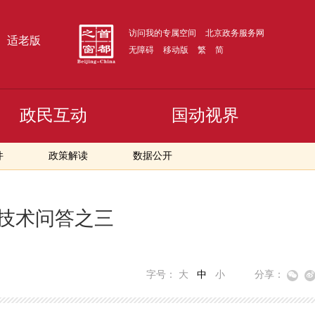
访问我的专属空间
北京政务服务网
适老版
无障碍
移动版
繁
简
政民互动
国动视界
件
政策解读
数据公开
技术问答之三
字号：
大
中
小
分享：