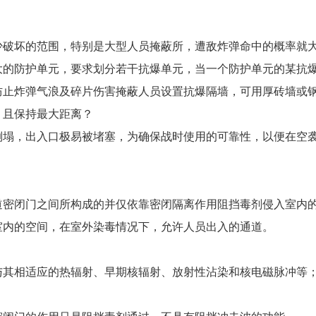
少破坏的范围，特别是大型人员掩蔽所，遭敌炸弹命中的概率就
大的防护单元，要求划分若干抗爆单元，当一个防护单元的某抗
防止炸弹气浪及碎片伤害掩蔽人员设置抗爆隔墙，可用厚砖墙或
，且保持最大距离？
倒塌，出入口极易被堵塞，为确保战时使用的可靠性，以便在空
道密闭门之间所构成的并仅依靠密闭隔离作用阻挡毒剂侵入室内
室内的空间，在室外染毒情况下，允许人员出入的通道。
与其相适应的热辐射、早期核辐射、放射性沾染和核电磁脉冲等