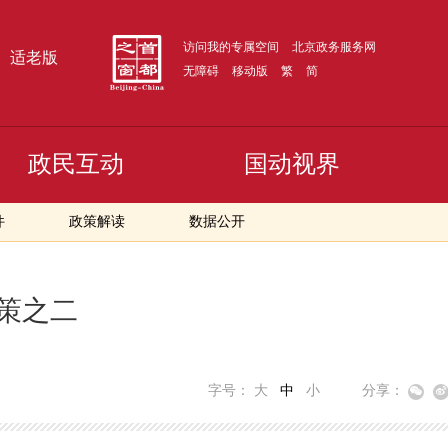
访问我的专属空间
北京政务服务网
适老版
无障碍
移动版
繁
简
政民互动
国动视界
件
政策解读
数据公开
策之二
字号：
大
中
小
分享：