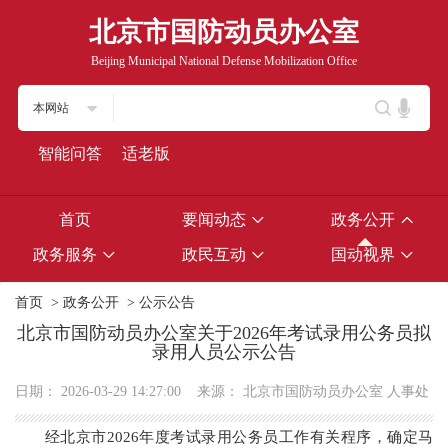
北京市国防动员办公室
Beijing Municipal National Defense Mobilization Office
本网站
智能问答
适老版
首页
要闻动态
政务公开
政务服务
政民互动
国动视界
首页
>
政务公开
>
公示公告
北京市国防动员办公室关于2026年考试录用公务员拟
录用人员公示公告
日期：
2026-03-29 14:27:00
来源：
北京市国防动员办公室 人事处
经北京市2026年度考试录用公务员工作有关程序，确定马