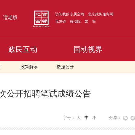
访问我的专属空间
北京政务服务网
适老版
无障碍
移动版
繁
简
政民互动
国动视界
件
政策解读
数据公开
二次公开招聘笔试成绩公告
字号：
大
中
小
分享：