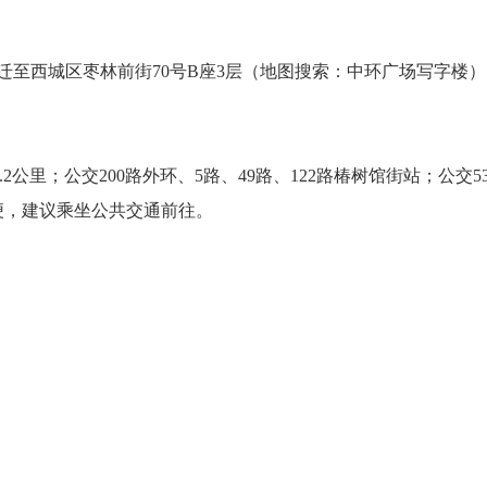
日搬迁至西城区枣林前街70号B座3层（地图搜索：中环广场写字楼
公里；公交200路外环、5路、49路、122路椿树馆街站；公交53
便，建议乘坐公共交通前往。