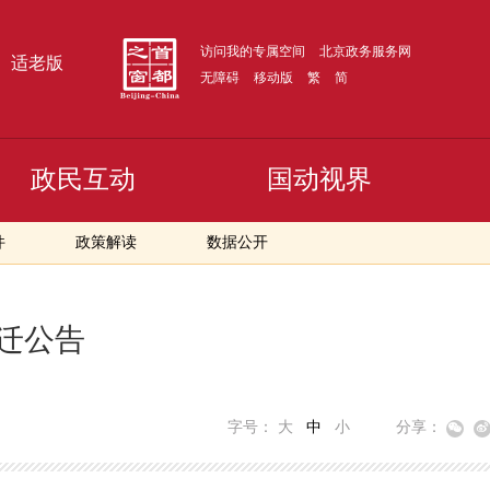
访问我的专属空间
北京政务服务网
适老版
无障碍
移动版
繁
简
政民互动
国动视界
件
政策解读
数据公开
迁公告
字号：
大
中
小
分享：