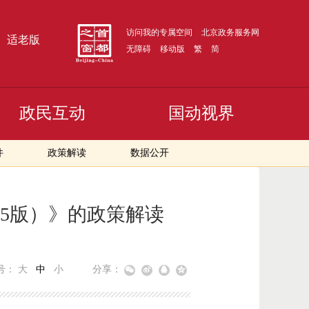
访问我的专属空间
北京政务服务网
适老版
无障碍
移动版
繁
简
政民互动
国动视界
件
政策解读
数据公开
25版）》的政策解读
号：
大
中
小
分享：