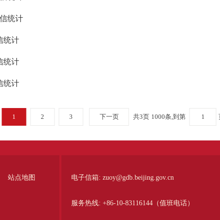
来信统计
信统计
信统计
信统计
1
2
3
下一页
共3页
1000条,到第
站点地图
电子信箱:
zuoy@gdb.beijing.gov.cn
服务热线:
+86-10-83116144（值班电话）