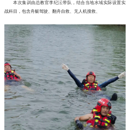
本次集训由总教官李纪沄带队，结合当地水域实际设置实
战科目，包含舟艇驾驶、翻舟自救、无人机搜救、