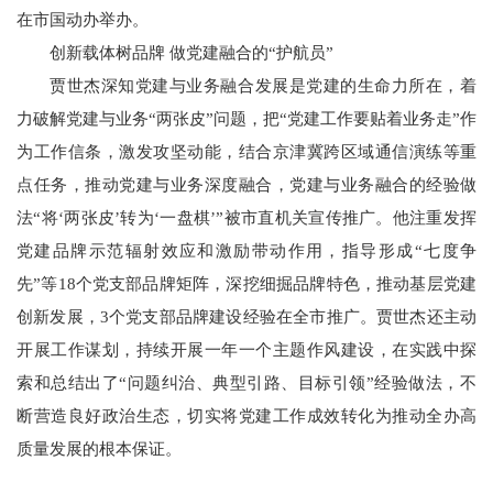
在市国动办举办。
创新载体树品牌 做党建融合的“护航员”
贾世杰深知党建与业务融合发展是党建的生命力所在，着
力破解党建与业务“两张皮”问题，把“党建工作要贴着业务走”作
为工作信条，激发攻坚动能，结合京津冀跨区域通信演练等重
点任务，推动党建与业务深度融合，党建与业务融合的经验做
法“将‘两张皮’转为‘一盘棋’”被市直机关宣传推广。他注重发挥
党建品牌示范辐射效应和激励带动作用，指导形成“七度争
先”等18个党支部品牌矩阵，深挖细掘品牌特色，推动基层党建
创新发展，3个党支部品牌建设经验在全市推广。贾世杰还主动
开展工作谋划，持续开展一年一个主题作风建设，在实践中探
索和总结出了“问题纠治、典型引路、目标引领”经验做法，不
断营造良好政治生态，切实将党建工作成效转化为推动全办高
质量发展的根本保证。