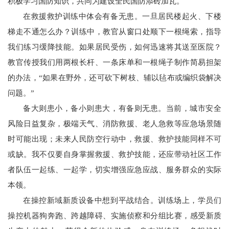
积极学习国防知识，共同为建设全民国防添砖加瓦。
在救援救护训练中体会有备无患。一旦居民楼起火、下楼
梯走不通怎么办？训练中，教官从窗口处顺下一根绳索，指导
我们练习缓降技能。如果居民受伤，如何迅速将其送至医院？
教官传授我们用两根长杆、一条床单和一根绳子制作简易担架
的办法，“如果在野外，还可砍下树枝、辅以毡布或编织袋解决
问题。”
备大则患小，备小则患大，有备则无患。当前，城市安全
风险日益复杂，极端天气、消防救援、老人急救等应急场景随
时可能出现；未来人民防空行动中，救援、救护技能同样不可
或缺。我不仅要自身掌握救援、救护技能，还应带动社区工作
者队伍一起练、一起学，切实增强应急应战、服务群众的实际
本领。
在操控新域新质设备中想到平战结合。训练场上，学员们
操控机器狗奔跑、跨越障碍、实施侦察和分组比赛，感受新质