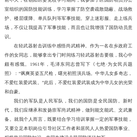
前不久，在朝阳区委党校学习期间，我参加了区国防动员办公
室组织的国防技能训练，学习掌握了防空袭疏散隐蔽、战场救
护、楼层缓降、单兵队列等军事技能。穿上迷彩服、走上练兵
场，不仅让我提高了军事技能，而且也让我增强了国防动员意
识。
在轻武器射击训练中感悟尚武精神。作为一名在乡政府工
作的女同志，能够拿出专门时间练习轻武器射击要领，我心中
颇有感慨。1961年，毛泽东同志曾写下《七绝·为女民兵题
照》：“飒爽英姿五尺枪，曙光初照演兵场。中华儿女多奇志，
不爱红装爱武装。”此后，不爱红装爱武装成为中华儿女的光荣
和自豪。
我们的军队是人民军队，我们的国防是全民国防。新时
代，我们应继承和发扬崇军尚武精神，做到能文能武、文武兼
备。就我个人而言，既要结合学习培训掌握一定的军事技能，
又要立足本职岗位引导社区工作者和居民人人热爱国防事业、