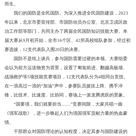
而生。
我们的国防是全民国防。为深入推进全民国防建设，2023
年以来，北京市委宣传部、市国防动员办公室、北京卫戍区政
治工作部等部门，共同主办了两届全民国防知识技能大赛。本
届大赛从9月初开始，全市16个区、42所高校组队参加，经过初
赛选拔，12支代表队入围20日的决赛。
国防不是纸上谈兵，参与国防需要过硬的本领。大赛组委
会以为前方运送物资为背景，设置了匍匐前进、翻越高板墙、
战场救护等5项技能竞赛项目，12支代表队分为4组同台竞技。
在一浪高过一浪的“加油”声中，参赛队员披挂上阵、携手冲
锋，比技术、比速度、比协同，赛场上一派龙腾虎跃的景象。
“国要强，我们就要担当……”竞赛间隙，大家共唱一曲
《强军战歌》，进一步唤起人们为强国强军贡献力量的热血豪
情。
干部群众对国防理论的认知程度，决定其参与国防建设的