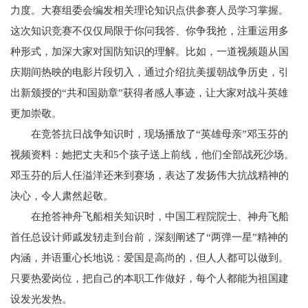
力度。大赛组委会编发相关理论知识点供参赛人员学习掌握。
这次知识竞赛不仅仅局限于你问我答、你争我抢，注重运用多
种形式，加深大家对国防知识的理解。比如，一道视频题从国
庆期间热映的电影片段切入，通过介绍抗美援朝战争历史，引
出新颁授的“共和国勋章”获得者感人事迹，让大家对战斗英雄
更加崇敬。
在竞答抗日战争知识时，现场播放了“英雄母亲”邓玉芬的
视频资料：她把丈夫和5个孩子送上前线，他们全部战死沙场。
邓玉芬的后人任溢洋还来到赛场，表达了发扬伟大抗战精神的
决心，令人肃然起敬。
在抢答神舟飞船相关知识时，中国工程院院士、神舟飞船
首任总设计师戚发轫走到台前，深刻阐述了“两弹一星”精神的
内涵，并语重心长地说：爱国是高尚的，但人人都可以做到。
只要热爱岗位，把自己的本职工作做好，每个人都能为祖国建
设发光发热。