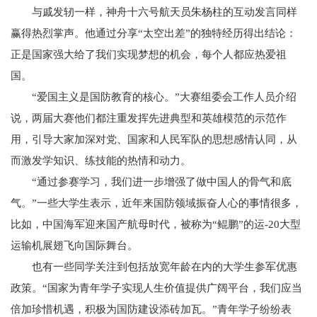
与戚发轫一样，神舟十六号航天员朱杨柱的互动发言同样
赢得热烈掌声。他通过分享“太空出差”的独特经历得出结论：
正是国家强大给了我们实现梦想的机会，每个人都应热爱祖
国。
“爱国主义是国防教育的核心。”大赛组委会工作人员介绍
说，两届大赛他们都注重发挥先进典型和英雄模范的示范作
用，引导大家加深对党、国家和人民军队的思想感情认同，从
而激发学知识、练技能的热情和动力。
“通过参赛学习，我们进一步增强了做中国人的骨气和底
气。”一些大学生表示，近年来国防领域振奋人心的事情很多，
比如，中国海军迎来国产航母时代，被称为“鲲鹏”的运-20大型
运输机展翅飞向国际舞台。
也有一些同学关注到包括放宽年龄在内的大学生参军优惠
政策。“国家为青年学子实现人生价值提供广阔平台，我们应当
倍加珍惜机遇，积极为国防建设添砖加瓦。”青年学子纷纷表