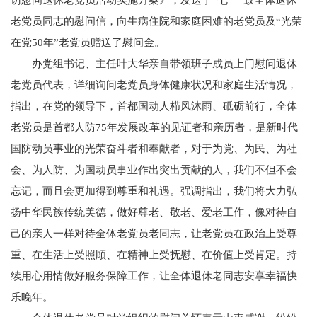
访慰问退休老党员活动实施方案》，发送了“七一”致全体退休
老党员同志的慰问信，向生病住院和家庭困难的老党员及“光荣
在党50年”老党员赠送了慰问金。
办党组书记、主任叶大华亲自带领班子成员上门慰问退休
老党员代表，详细询问老党员身体健康状况和家庭生活情况，
指出，在党的领导下，首都国动人栉风沐雨、砥砺前行，全体
老党员是首都人防75年发展改革的见证者和亲历者，是新时代
国防动员事业的光荣奋斗者和奉献者，对于为党、为民、为社
会、为人防、为国动员事业作出突出贡献的人，我们不但不会
忘记，而且会更加得到尊重和礼遇。强调指出，我们将大力弘
扬中华民族传统美德，做好尊老、敬老、爱老工作，像对待自
己的亲人一样对待全体老党员老同志，让老党员在政治上受尊
重、在生活上受照顾、在精神上受抚慰、在价值上受肯定。持
续用心用情做好服务保障工作，让全体退休老同志安享幸福快
乐晚年。