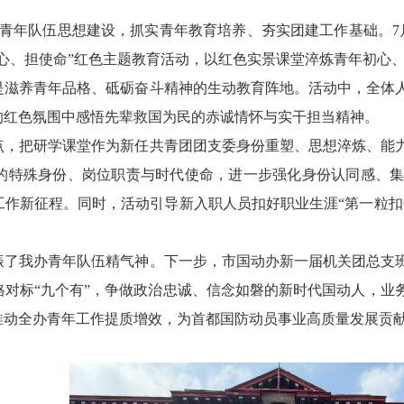
进青年队伍思想建设，抓实青年教育培养、夯实团建工作基础。
心、担使命”红色主题教育活动，以红色实景课堂淬炼青年初心
是滋养青年品格、砥砺奋斗精神的生动教育阵地。活动中，全体
的红色氛围中感悟先辈救国为民的赤诚情怀与实干担当精神。
点，把研学课堂作为新任共青团团支委身份重塑、思想淬炼、能
的特殊身份、岗位职责与时代使命，进一步强化身份认同感、
工作新征程。同时，活动引导新入职人员扣好职业生涯“第一粒扣
振了我办青年队伍精气神。下一步，市国动办新一届机关团总支
格对标“九个有”，争做政治忠诚、信念如磐的新时代国动人，业
推动全办青年工作提质增效，为首都国防动员事业高质量发展贡