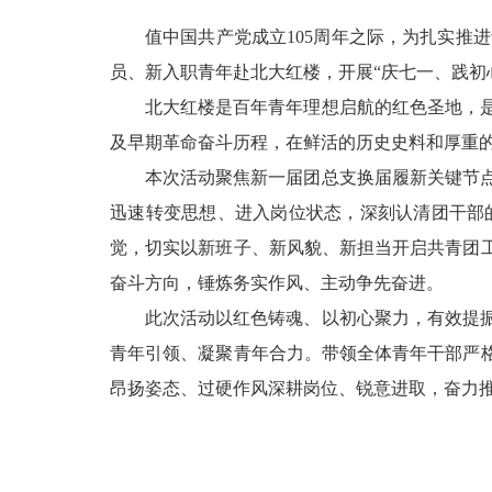
值中国共产党成立105周年之际，为扎实推
员、新入职青年赴北大红楼，开展“庆七一、践初
北大红楼是百年青年理想启航的红色圣地，
及早期革命奋斗历程，在鲜活的历史史料和厚重
本次活动聚焦新一届团总支换届履新关键节
迅速转变思想、进入岗位状态，深刻认清团干部
觉，切实以新班子、新风貌、新担当开启共青团
奋斗方向，锤炼务实作风、主动争先奋进。
此次活动以红色铸魂、以初心聚力，有效提
青年引领、凝聚青年合力。带领全体青年干部严
昂扬姿态、过硬作风深耕岗位、锐意进取，奋力