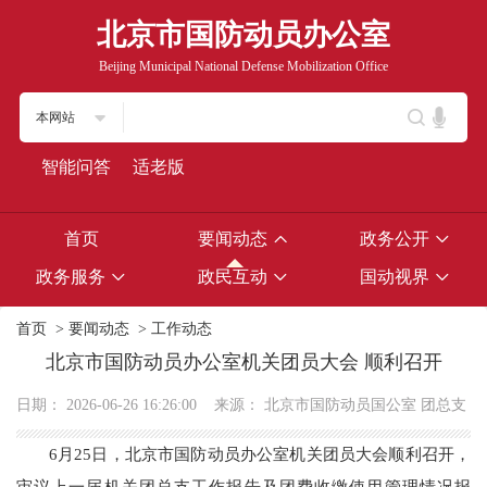
北京市国防动员办公室
Beijing Municipal National Defense Mobilization Office
本网站
智能问答
适老版
首页
要闻动态
政务公开
政务服务
政民互动
国动视界
首页
>
要闻动态
>
工作动态
北京市国防动员办公室机关团员大会 顺利召开
日期：
2026-06-26 16:26:00
来源：
北京市国防动员国公室 团总支
6月25日，北京市国防动员办公室机关团员大会顺利召开，