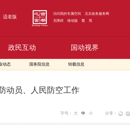
访问我的专属空间
北京政务服务网
适老版
无障碍
移动版
繁
简
政民互动
国动视界
业动态
国务院信息
转载信息
防动员、人民防空工作
字号：
大
中
小
分享：