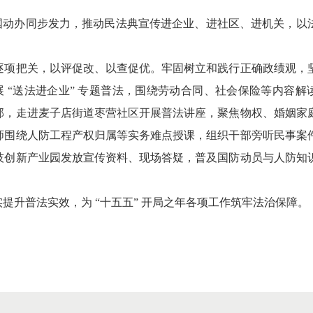
区国动办同步发力，推动民法典宣传进企业、进社区、进机关，以
逐项把关，以评促改、以查促优。牢固树立和践行正确政绩观，
“送法进企业” 专题普法，围绕劳动合同、社会保险等内容解
部，走进麦子店街道枣营社区开展普法讲座，聚焦物权、婚姻家
师围绕人防工程产权归属等实务难点授课，组织干部旁听民事案
技创新产业园发放宣传资料、现场答疑，普及国防动员与人防知
升普法实效，为 “十五五” 开局之年各项工作筑牢法治保障。