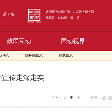
访问我的专属空间
北京政务服务网
适老版
无障碍
移动版
繁
简
政民互动
国动视界
业动态
国务院信息
转载信息
治宣传走深走实
字号：
大
中
小
分享：