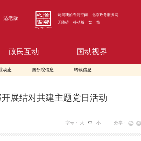
访问我的专属空间
北京政务服务网
适老版
无障碍
移动版
繁
简
政民互动
国动视界
业动态
国务院信息
转载信息
部开展结对共建主题党日活动
字号：
大
中
小
分享：