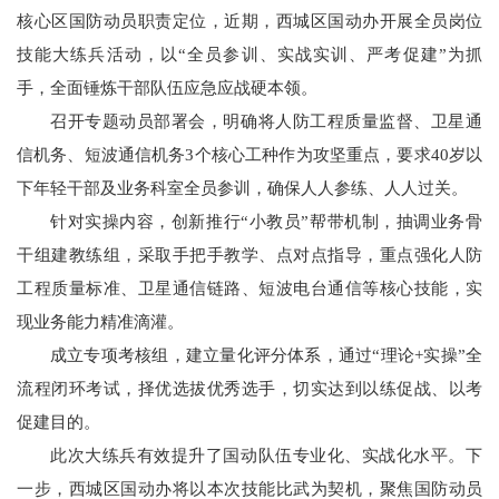
核心区国防动员职责定位，近期，西城区国动办开展全员岗位
技能大练兵活动，以“全员参训、实战实训、严考促建”为抓
手，全面锤炼干部队伍应急应战硬本领。
召开专题动员部署会，明确将人防工程质量监督、卫星通
信机务、短波通信机务3个核心工种作为攻坚重点，要求40岁以
下年轻干部及业务科室全员参训，确保人人参练、人人过关。
针对实操内容，创新推行“小教员”帮带机制，抽调业务骨
干组建教练组，采取手把手教学、点对点指导，重点强化人防
工程质量标准、卫星通信链路、短波电台通信等核心技能，实
现业务能力精准滴灌。
成立专项考核组，建立量化评分体系，通过“理论+实操”全
流程闭环考试，择优选拔优秀选手，切实达到以练促战、以考
促建目的。
此次大练兵有效提升了国动队伍专业化、实战化水平。下
一步，西城区国动办将以本次技能比武为契机，聚焦国防动员