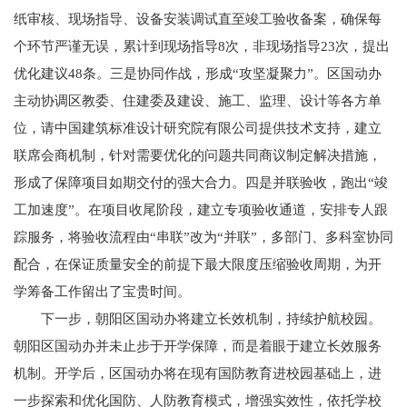
纸审核、现场指导、设备安装调试直至竣工验收备案，确保每
个环节严谨无误，累计到现场指导8次，非现场指导23次，提出
优化建议48条。三是协同作战，形成“攻坚凝聚力”。区国动办
主动协调区教委、住建委及建设、施工、监理、设计等各方单
位，请中国建筑标准设计研究院有限公司提供技术支持，建立
联席会商机制，针对需要优化的问题共同商议制定解决措施，
形成了保障项目如期交付的强大合力。四是并联验收，跑出“竣
工加速度”。在项目收尾阶段，建立专项验收通道，安排专人跟
踪服务，将验收流程由“串联”改为“并联”，多部门、多科室协同
配合，在保证质量安全的前提下最大限度压缩验收周期，为开
学筹备工作留出了宝贵时间。
下一步，朝阳区国动办将建立长效机制，持续护航校园。
朝阳区国动办并未止步于开学保障，而是着眼于建立长效服务
机制。开学后，区国动办将在现有国防教育进校园基础上，进
一步探索和优化国防、人防教育模式，增强实效性，依托学校