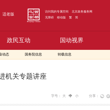
访问我的专属空间
北京政务服务网
适老版
无障碍
移动版
繁
简
政民互动
国动视界
业动态
国务院信息
转载信息
进机关专题讲座
字号：
大
中
小
分享：