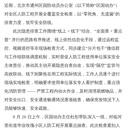
近期，北京市通州区国防动员办公室（以下简称“区国动办”）
对全区人防工程开展全覆盖安全检查，以“零死角、无遗漏”的
排查力度，筑牢安全防线。
此次隐患排查工作围绕“线上 + 线下”结合、“全面查 + 重点
督” 并行的思路有序推进。线上依托信息化手段，通过远程监
控、视频巡控等非现场检查方式，同步建立“分片包干”微信群
与工作组联络调度机制，实时督促人防工程使用单位落实安全
主体责任，推动其主动开展隐患自查自改，实现“隔空”监管与
高效联动。线下则聚焦在用工程实际情况，工作人员逐个进行
现场实地检查，明确要求使用单位落实专人看护制度，重点强
化消防管理 —— 严禁工程内动火作业，及时清理易燃物品，并
对安全出口、安全通道畅通情况逐项核查，确保突发情况下人
员能够快速、安全疏散。
8 月 26 日上午，区国动办主任杜彤带队深入一线，对临河
里街道华业玫瑰小区人防工程开展重点抽查。此次检查紧扣人