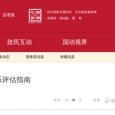
访问我的专属空间
北京政务服务网
适老版
无障碍
移动版
繁
简
政民互动
国动视界
业动态
国务院信息
转载信息
系评估指南
字号：
大
中
小
分享：