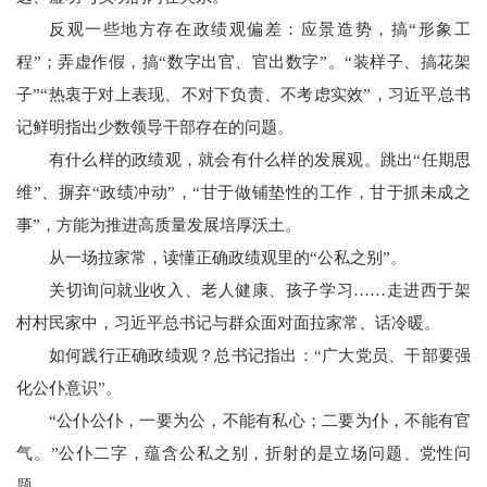
反观一些地方存在政绩观偏差：应景造势，搞“形象工
程”；弄虚作假，搞“数字出官、官出数字”。“装样子、搞花架
子”“热衷于对上表现、不对下负责、不考虑实效”，习近平总书
记鲜明指出少数领导干部存在的问题。
有什么样的政绩观，就会有什么样的发展观。跳出“任期思
维”、摒弃“政绩冲动”，“甘于做铺垫性的工作，甘于抓未成之
事”，方能为推进高质量发展培厚沃土。
从一场拉家常，读懂正确政绩观里的“公私之别”。
关切询问就业收入、老人健康、孩子学习……走进西于架
村村民家中，习近平总书记与群众面对面拉家常、话冷暖。
如何践行正确政绩观？总书记指出：“广大党员、干部要强
化公仆意识”。
“公仆公仆，一要为公，不能有私心；二要为仆，不能有官
气。”公仆二字，蕴含公私之别，折射的是立场问题、党性问
题。