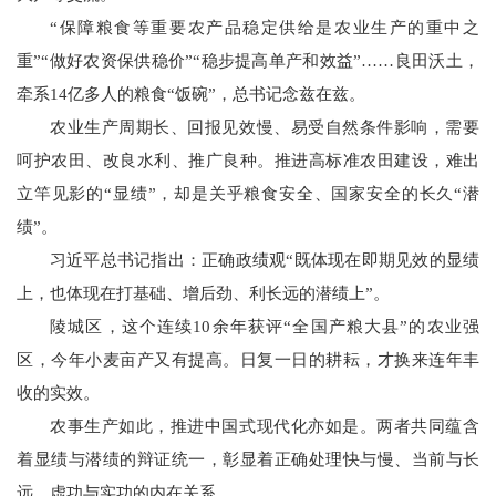
“保障粮食等重要农产品稳定供给是农业生产的重中之
重”“做好农资保供稳价”“稳步提高单产和效益”……良田沃土，
牵系14亿多人的粮食“饭碗”，总书记念兹在兹。
农业生产周期长、回报见效慢、易受自然条件影响，需要
呵护农田、改良水利、推广良种。推进高标准农田建设，难出
立竿见影的“显绩”，却是关乎粮食安全、国家安全的长久“潜
绩”。
习近平总书记指出：正确政绩观“既体现在即期见效的显绩
上，也体现在打基础、增后劲、利长远的潜绩上”。
陵城区，这个连续10余年获评“全国产粮大县”的农业强
区，今年小麦亩产又有提高。日复一日的耕耘，才换来连年丰
收的实效。
农事生产如此，推进中国式现代化亦如是。两者共同蕴含
着显绩与潜绩的辩证统一，彰显着正确处理快与慢、当前与长
远、虚功与实功的内在关系。