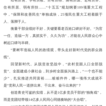
幼有所育、学有所教、劳有所得、病有所医、老有所养、
住有所居、弱有所扶……“十五五”规划纲要109项重大工程
中，“保障和改善民生”单独成块，25项民生重大工程着眼于
人、落脚于人。
衡量干部业绩好不好，关键要看老百姓口碑好不好。“为官
一任、造福一方，真抓实干、久久为功”，才能在人民群众心中
树起口碑与丰碑。
“要树牢造福人民的政绩观，带头走好新时代党的群众路
线”。
回望新时代。从脱贫攻坚战中，“农村贫困人口全部脱
贫”、全面建成小康社会，到乡村全面振兴路上，“一个也不能
少”，扎实推进共同富裕……桩桩件件，哪一项伟大成就不
是“党和人民一道拼出来、干出来、奋斗出来的”？
创造青史可鉴的实绩，从不是1亿多党员干部的“独角戏”，
而是党团结带领14亿多人民同心同德奏响的“大合唱”。