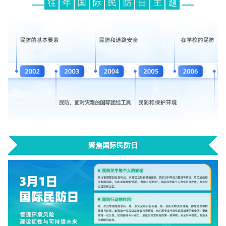
往
年
国
际
民
防
日
主
题
聚焦国际民防日