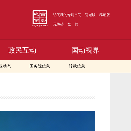
访问我的专属空间
适老版
移动版
无障碍
繁
简
政民互动
国动视界
业动态
国务院信息
转载信息